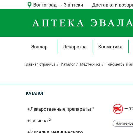
Волгоград
→
3 аптеки
Доставка и возвр
Эвалар
Лекарства
Косметика
Главная страница
Каталог
Медтехника
Тонометры и а
КАТАЛОГ
— то
+
Лекарственные препараты
3
+
Гигиена
2
Наименов
+
Изделия медицинского