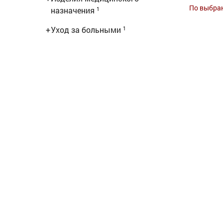
По выбра
назначения
1
+
Уход за больными
1