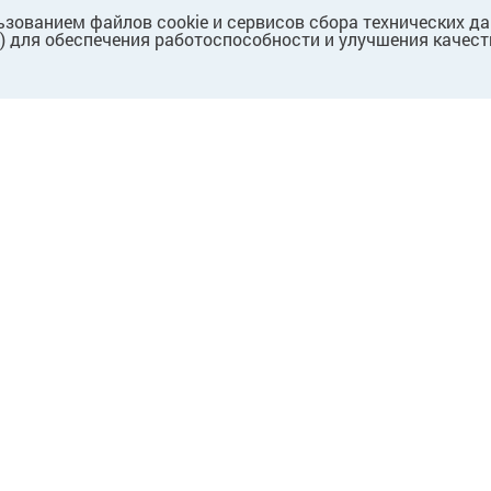
ьзованием файлов cookie и сервисов сбора технических д
.) для обеспечения работоспособности и улучшения качест
ПАРТНЕРАМ
Для партнеров
Для поставщиков
Для собственников/
арендодателей
Предложение о