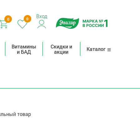
Вход
0
0
Витамины
Скидки и
Каталог
и БАД
акции
льный товар