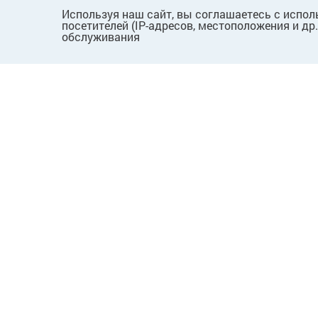
Используя наш сайт, вы соглашаетесь с испол
посетителей (IP-адресов, местоположения и др
обслуживания
ПОКУПАТЕЛЯМ
КОМПАНИЯ
Как сделать заказ
О нас
Способы оплаты
Новости
Доставка и возврат
Вопросы
Пользовательское
Лицензии
соглашение