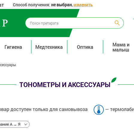
ат
Способ получения:
не выбран
,
изменить
Мама и
Гигиена
Медтехника
Оптика
малыш
ксессуары
ТОНОМЕТРЫ И АКСЕССУАРЫ
вар доступен только для самовывоза
— термолаби
ание А → Я