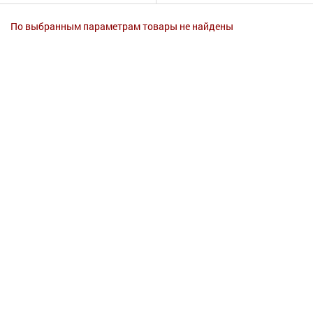
Гигиена
По выбранным параметрам товары не найдены
Изделия медицинского назначения
Планирование семьи
Медтехника
Оптика
Ортопедия
Мама и малыш
Уход за больными
Витамины
и БАД
Скидки и акции