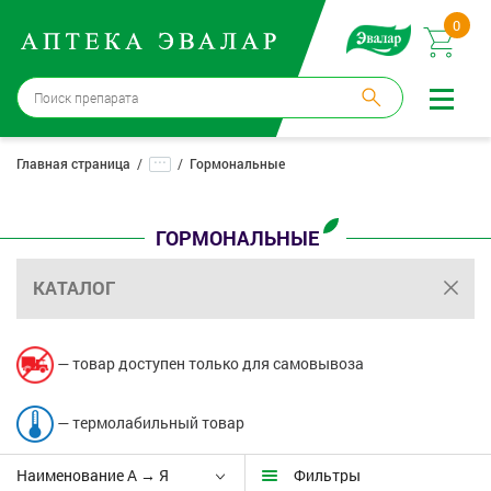
0
Волгоград
→
3 аптеки
...
Главная страница
Гормональные
Войти |
Регистрация
ГОРМОНАЛЬНЫЕ
Доставка и оплата
КАТАЛОГ
Способ получения:
не выбран
,
изменить
Эвалар
— товар доступен только для самовывоза
Лекарства
— термолабильный товар
Косметика
Наименование А → Я
Фильтры