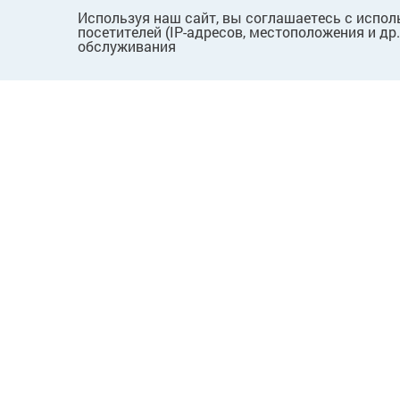
Используя наш сайт, вы соглашаетесь с испол
посетителей (IP-адресов, местоположения и др
обслуживания
ПОКУПАТЕЛЯМ
КОМПАНИЯ
Как сделать заказ
О нас
Способы оплаты
Новости
Доставка и возврат
Вопросы
Пользовательское
Лицензии
соглашение