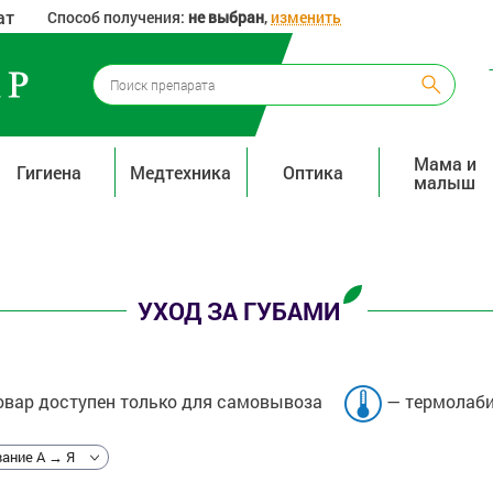
ат
Способ получения:
не выбран
,
изменить
Мама и
Гигиена
Медтехника
Оптика
малыш
УХОД ЗА ГУБАМИ
вар доступен только для самовывоза
— термолаби
ание А → Я