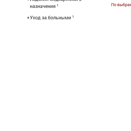
По выбра
назначения
1
+
Уход за больными
1