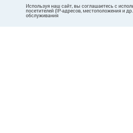
Используя наш сайт, вы соглашаетесь с испол
посетителей (IP-адресов, местоположения и др
обслуживания
ПОКУПАТЕЛЯМ
КОМПАНИЯ
Как сделать заказ
О нас
Способы оплаты
Новости
Доставка и возврат
Вопросы
Пользовательское
Лицензии
соглашение