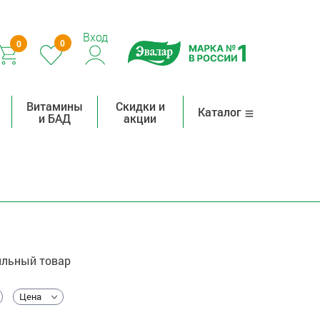
Вход
0
0
Витамины
Скидки и
Каталог
и БАД
акции
льный товар
Цена