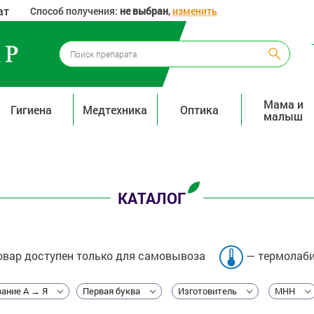
ат
Способ получения:
не выбран
,
изменить
Мама и
Гигиена
Медтехника
Оптика
малыш
КАТАЛОГ
вар доступен только для самовывоза
— термолаби
ание А → Я
Первая буква
Изготовитель
МНН