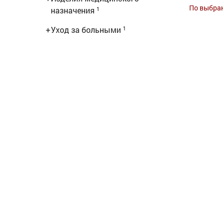
По выбра
назначения
1
+
Уход за больными
1