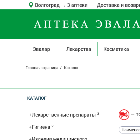
Волгоград
→
3 аптеки
Доставка и возвр
Эвалар
Лекарства
Косметика
Главная страница
Каталог
КАТАЛОГ
— то
+
Лекарственные препараты
3
+
Гигиена
2
Наименов
+
Изделия медицинского