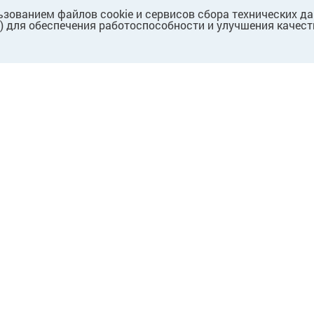
ьзованием файлов cookie и сервисов сбора технических д
.) для обеспечения работоспособности и улучшения качест
ПАРТНЕРАМ
Для партнеров
Для поставщиков
Для собственников/
арендодателей
Предложение о