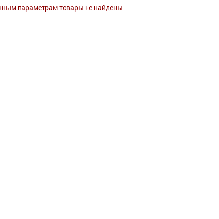
нным параметрам товары не найдены
а
(1)
Paul Hartmann Ag
(1)
Н
г
(1)
Виталфарм
(1)
Н
д
(1)
ЕвроКосМед
(1)
П
з
(2)
Ксантис Фарма Лимитед/
п
(1)
Россия
(1)
с
(1)
Сплат-Косметика ООО
(1)
Техномедсервис ФП
(1)