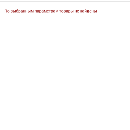
Гигиена
По выбранным параметрам товары не найдены
Изделия медицинского назначения
Планирование семьи
Медтехника
Оптика
Ортопедия
Мама и малыш
Уход за больными
Витамины
и БАД
Скидки и акции