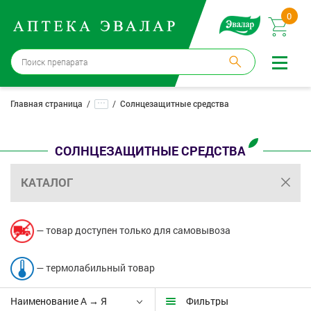
0
Волгоград
→
3 аптеки
...
Главная страница
Солнцезащитные средства
Войти |
Регистрация
СОЛНЦЕЗАЩИТНЫЕ СРЕДСТВА
Доставка и оплата
КАТАЛОГ
Способ получения:
не выбран
,
изменить
Эвалар
— товар доступен только для самовывоза
Лекарства
— термолабильный товар
Косметика
Наименование А → Я
Фильтры