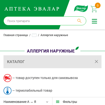
0
Волгоград
→
3 аптеки
...
Главная страница
Аллергия наружные
Войти |
Регистрация
АЛЛЕРГИЯ НАРУЖНЫЕ
Доставка и оплата
КАТАЛОГ
Способ получения:
не выбран
,
изменить
Эвалар
— товар доступен только для самовывоза
Лекарства
— термолабильный товар
Косметика
Наименование А → Я
Фильтры